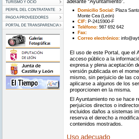
adelante “Ayuntamiento”.
TURISMO Y OCIO
PERFIL DEL CONTRATANTE
Domicilio Social:
Plaza Santa 
Monte Cea (León)
PAGO A PROVEEDORES
CIF:
P-2415900-F
PORTAL DE TRANSPARENCIA
Teléfono:
987 692 642
Fax:
Correo electrónico:
info@ayt
El uso de este Portal, que el 
acceso público a la informaci
expresa y plena aceptación d
versión publicada en el mome
mismo, sin perjuicio de las c
aplicarse a algunos de los se
proporcionen en la misma.
El Ayuntamiento no se hace r
perjuicios directos o indirect
incluidos daños a sistemas in
reserva el derecho a modific
contenidos mostrados.
Uso adecuado